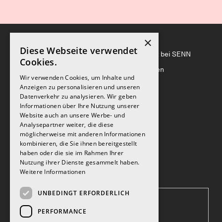
×
Diese Webseite verwendet
HOME
Nachhaltigkeit bei SENN
Cookies.
LEISTUNGEN
Auszeichnungen
Wir verwenden Cookies, um Inhalte und
PROJEKTE
Medien
Anzeigen zu personalisieren und unseren
WERTE
Impressum
Datenverkehr zu analysieren. Wir geben
ABOUT
Datenschutz
Informationen über Ihre Nutzung unserer
TEAM
Website auch an unsere Werbe- und
JOURNAL
Analysepartner weiter, die diese
möglicherweise mit anderen Informationen
JOBS
kombinieren, die Sie ihnen bereitgestellt
AKQUISITION
haben oder die sie im Rahmen Ihrer
VERMARKTUNG
Nutzung ihrer Dienste gesammelt haben.
Weitere Informationen
UNBEDINGT ERFORDERLICH
KONTAKT
PERFORMANCE
→ Adressen und Anfahrt