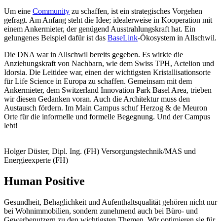
Um eine
Community
zu schaffen, ist ein strategisches Vorgehen
gefragt. Am Anfang steht die Idee; idealerweise in Kooperation mit
einem Ankermieter, der genügend Ausstrahlungskraft hat. Ein
gelungenes Beispiel dafür ist das
BaseLink
-Ökosystem in Allschwil.
Die DNA war in Allschwil bereits gegeben. Es wirkte die
Anziehungskraft von Nachbarn, wie dem Swiss TPH, Actelion und
Idorsia. Die Leitidee war, einen der wichtigsten Kristallisationsorte
für Life Science in Europa zu schaffen. Gemeinsam mit dem
Ankermieter, dem Switzerland Innovation Park Basel Area, trieben
wir diesen Gedanken voran. Auch die Architektur muss den
Austausch fördern. Im Main Campus schuf Herzog & de Meuron
Orte für die informelle und formelle Begegnung. Und der Campus
lebt!
Holger Düster, Dipl. Ing. (FH) Versorgungstechnik/MAS und
Energieexperte (FH)
Human Positive
Gesundheit, Behaglichkeit und Aufenthaltsqualität gehören nicht nur
bei Wohnimmobilien, sondern zunehmend auch bei Büro- und
Gewerbenutzern zu den wichtigsten Themen. Wir optimieren sie für