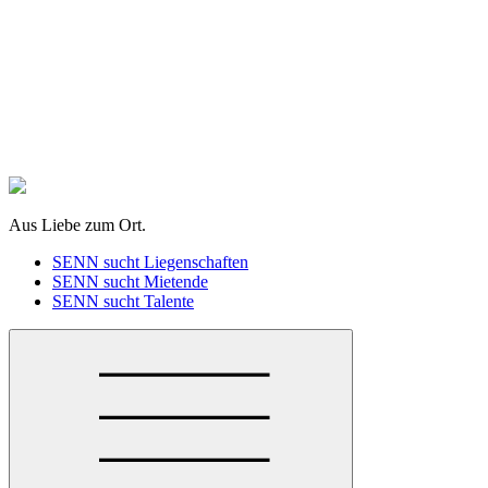
zum
Inhalt
springen
Aus Liebe zum Ort.
SENN sucht Liegenschaften
SENN sucht Mietende
SENN sucht Talente