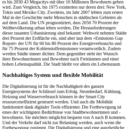
es bis 2030 43 Megacitys mit über 10 Millionen Bewohnern geben
wird. Zum Vergleich, bis 1975 existierten nur deren drei: New York,
Tokio und Mexiko City. Zweitens, im Jahr 2007 lebten zum ersten
Mal in der Geschichte mehr Menschen in städtischen Gebieten als
auf dem Land. Die UN prognostiziert, dass 2050 70 Prozent der
Weltbevölkerung urban leben werden. Die Herausforderungen
dieser rasanten Urbanisierung sind bekannt: Weltweit nehmen Städte
drei Prozent der Erdfläche ein, sind aber laut dem «Emissions Gap
Report» der UN für 60 bis 80 Prozent des Energieverbrauchs und
für 75 Prozent der Kohlenstoffemissionen verantwortlich. Zudem
werden Städte immer dichter. Dem gegenüber steht der Wunsch
ihrer Bewohnerinnen und Bewohner nach Freiräumen und einer
hohen Lebensqualität. Die Stadt bleibt vor allem ein Lebensraum
Nachhaltiges System und flexible Mobilität
Die Digitalisierung ist für die Nachhaltigkeit des ganzen
Energiesystems der Schlüssel zum Erfolg. Strombedarf, Kühlung,
Heizung und Wasserverbrauch können in der Smart City
ressourceneffizient gesteuert werden. Und auch die Mobilität
funktioniert dank digitaler Tools effizienter. Die Fortbewegung ist
eines der wichtigsten Bedürfnisse von Stadtbewohnerinnen und -
bewohnern. Sie möchten möglichst bequem von A nach B kommen.
Und der Verkehr darf nicht zur Belastung werden, auch wenn die
Fortbewegung zunimmt. Die Digitalisierung und eine ganzheitliche