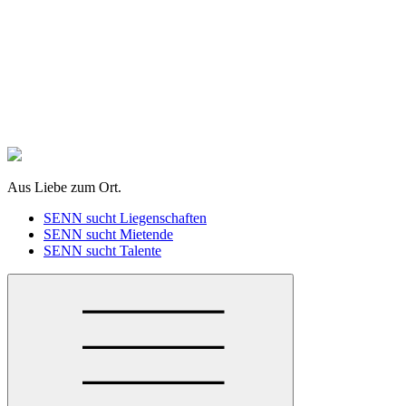
zum
Inhalt
springen
Aus Liebe zum Ort.
SENN sucht Liegenschaften
SENN sucht Mietende
SENN sucht Talente