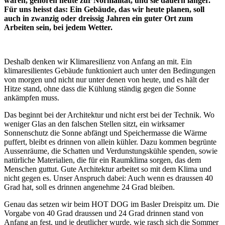
waren, gehören heute zur Normalität, und sie dauern länger.
Für uns heisst das: Ein Gebäude, das wir heute planen, soll
auch in zwanzig oder dreissig Jahren ein guter Ort zum
Arbeiten sein, bei jedem Wetter.
Deshalb denken wir Klimaresilienz von Anfang an mit. Ein
klimaresilientes Gebäude funktioniert auch unter den Bedingungen
von morgen und nicht nur unter denen von heute, und es hält der
Hitze stand, ohne dass die Kühlung ständig gegen die Sonne
ankämpfen muss.
Das beginnt bei der Architektur und nicht erst bei der Technik. Wo
weniger Glas an den falschen Stellen sitzt, ein wirksamer
Sonnenschutz die Sonne abfängt und Speichermasse die Wärme
puffert, bleibt es drinnen von allein kühler. Dazu kommen begrünte
Aussenräume, die Schatten und Verdunstungskühle spenden, sowie
natürliche Materialien, die für ein Raumklima sorgen, das dem
Menschen guttut. Gute Architektur arbeitet so mit dem Klima und
nicht gegen es. Unser Anspruch dabei: Auch wenn es draussen 40
Grad hat, soll es drinnen angenehme 24 Grad bleiben.
Genau das setzen wir beim HOT DOG im Basler Dreispitz um. Die
Vorgabe von 40 Grad draussen und 24 Grad drinnen stand von
Anfang an fest, und je deutlicher wurde, wie rasch sich die Sommer