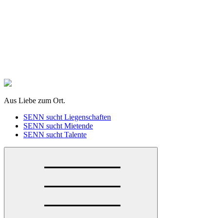
zum
Inhalt
springen
Aus Liebe zum Ort.
SENN sucht Liegenschaften
SENN sucht Mietende
SENN sucht Talente