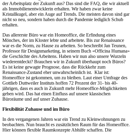
der Arbeitsplatz der Zukunft aus? Das sind die FAQ, die wir aktuell
als Immobilienentwicklerin erhalten. Wir haben zwar keine
Kristallkugel, aber ein Auge auf Trends. Die meisten davon sind gar
nicht so neu, sondern haben durch die Pandemie lediglich Schub
erhalten.
Das allererste Büro war ein Homeoffice, die Erfindung eines
Mönches, der im Kloster lebte und arbeitete. Bis zur Renaissance
war es die Norm, zu Hause zu arbeiten. So beschreibt Jan Teunen,
Professor für Designmarketing, in seinem Buch «Officina Humana»
die Geschichte des Arbeitens. Haben wir nun also unsere Wurzeln
wiederentdeckt? Brauchen wir in Zukunft überhaupt noch Büros?
Es ist keine gewagte Prognose, dass die Rückkehr zum
Renaissance-Zustand eher unwahrscheinlich ist. Klar ist:
Homeoffice ist gekommen, um zu bleiben. Laut einer Umfrage des
Gottlieb Duttweiler Instituts hoffen 72 Prozent der 31- bis 40-
jährigen, dass es auch in Zukunft mehr Homeoffice-Möglichkeiten
geben wird. Das hat einen Einfluss auf unsere klassischen
Büroräume und auf unser Zuhause.
Flexibilität Zuhause und im Büro
In den vergangenen Jahren war ein Trend zu Kleinwohnungen zu
beobachten. Nun braucht es zusätzlichen Raum für das Homeoffice.
Hier können flexible Raumkonzepte Abhilfe schaffen. Die