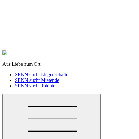
zum
Inhalt
springen
Aus Liebe zum Ort.
SENN sucht Liegenschaften
SENN sucht Mietende
SENN sucht Talente